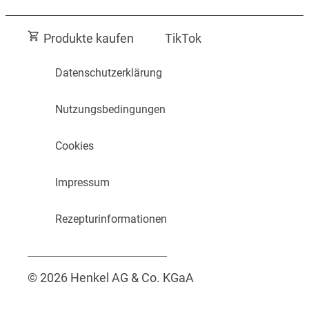
Blog
WC FRISCH, der Experte für
Entdecken Sie Tipps und Inspirationen auf
Produkte kaufen
TikTok
Toilettenreinigung.
unserem Blog.
Datenschutzerklärung
Nutzungsbedingungen
Cookies
Impressum
Rezepturinformationen
© 2026 Henkel AG & Co. KGaA