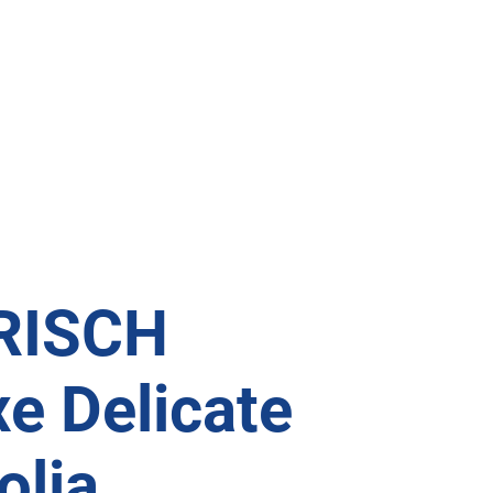
RISCH
e Delicate
lia