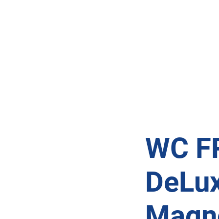
WC F
DeLux
Magno