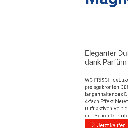
Eleganter Duft
dank Parfüm 
WC FRISCH deLuxe D
preisgekrönten Düf
langanhaltendes Du
4-fach Effekt biet
Duft aktiven Reini
und Schmutz-Prote
Jetzt kaufen