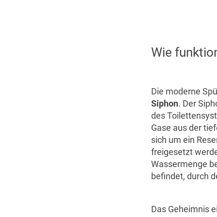
Wie funktion
Die moderne Spül
Siphon
. Der Sip
des Toilettensys
Gase aus der tie
sich um ein Rese
freigesetzt werd
Wassermenge besit
befindet, durch d
Das Geheimnis ei