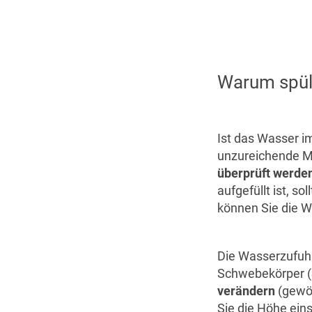
Warum spült
Ist das Wasser im
unzureichende Me
überprüft werde
aufgefüllt ist, s
können Sie die W
Die Wasserzufuhr 
Schwebekörper (
verändern
(gewöh
Sie die Höhe eins