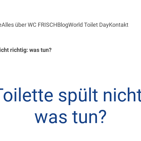
e
Alles über WC FRISCH
Blog
World Toilet Day
Kontakt
icht richtig: was tun?
ilette spült nicht
was tun?