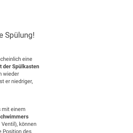
e Spülung!
cheinlich eine
t der Spülkasten
n wieder
t er niedriger,
s mit einem
 Schwimmers
Ventil), können
e Position des