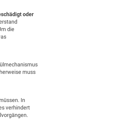
eschädigt oder
derstand
 Um die
was
Spülmechanismus
cherweise muss
müssen. In
es verhindert
lvorgängen.