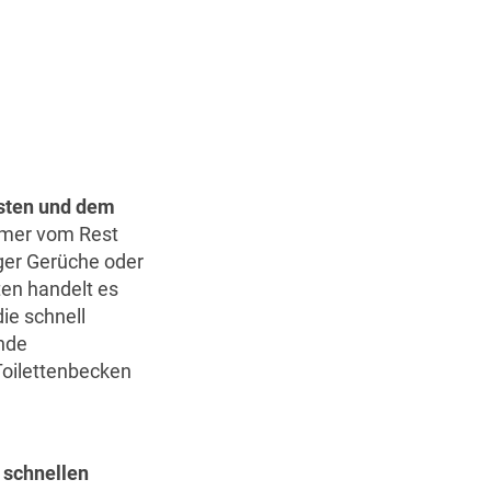
sten und dem
immer vom Rest
ger Gerüche oder
ten handelt es
ie schnell
ende
Toilettenbecken
r
schnellen