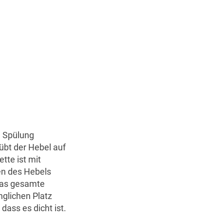
e Spülung
übt der Hebel auf
tte ist mit
en des Hebels
das gesamte
nglichen Platz
ass es dicht ist.