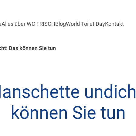
e
Alles über WC FRISCH
Blog
World Toilet Day
Kontakt
ht: Das können Sie tun
nschette undich
können Sie tun