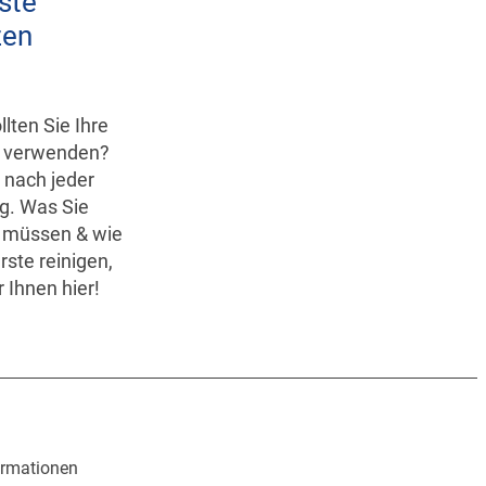
ste
zen
llten Sie Ihre
e verwenden?
h nach jeder
g. Was Sie
 müssen & wie
rste reinigen,
 Ihnen hier!
ormationen