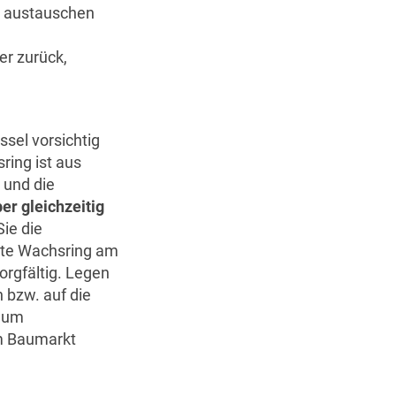
. austauschen
er zurück,
sel vorsichtig
ring ist aus
 und die
ber gleichzeitig
Sie die
nnte Wachsring am
sorgfältig. Legen
 bzw. auf die
n um
im Baumarkt