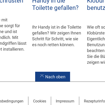
achrüsten
Handy in die
Klobür
Toilette gefallen?
benut
e mit
 sorgt für
Ihr Handy ist in die Toilette
Wie oft so
e und ist
gefallen? Wir zeigen Ihnen
Klobürst
dlich. Mit
Schritt für Schritt, wie sie
Eigentlic
dgriffen lässt
es noch retten können.
Benutzun
t installieren.
beachten
Sie die Bü
zeigen wir
Nach oben
sbedingungen
Cookies
Impressum
Rezepturinf